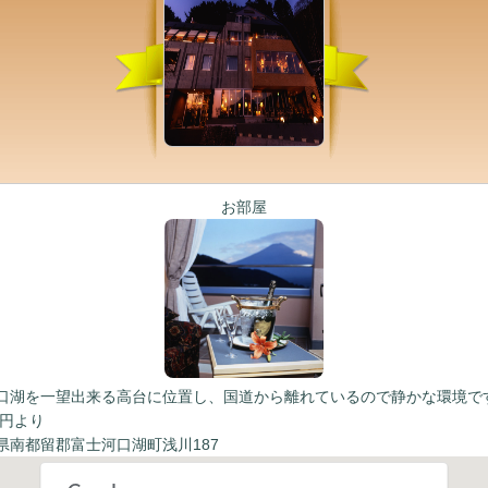
お部屋
口湖を一望出来る高台に位置し、国道から離れているので静かな環境で
0円より
県南都留郡富士河口湖町浅川187