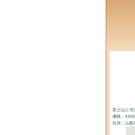
富士山と河
価格：420
住所：山梨