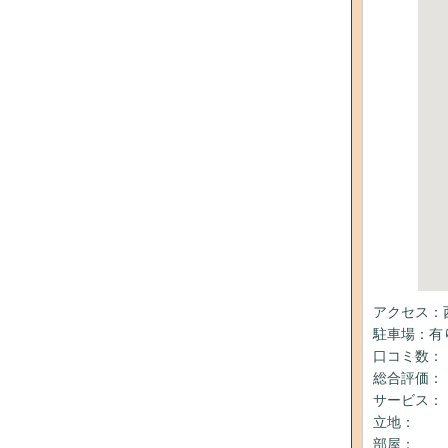
アクセス：
駐車場：有
口コミ数：
総合評価：
サービス：
立地：
部屋：