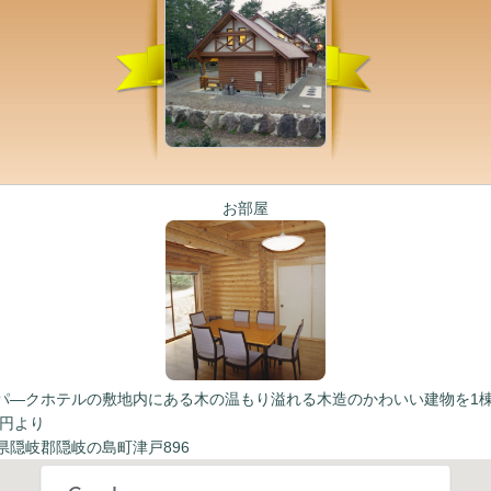
お部屋
パ―クホテルの敷地内にある木の温もり溢れる木造のかわいい建物を1
0円より
県隠岐郡隠岐の島町津戸896