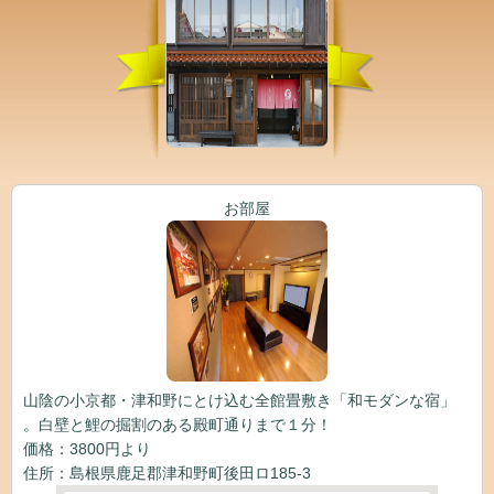
お部屋
山陰の小京都・津和野にとけ込む全館畳敷き「和モダンな宿」
。白壁と鯉の掘割のある殿町通りまで１分！
価格：3800円より
住所：島根県鹿足郡津和野町後田ロ185-3