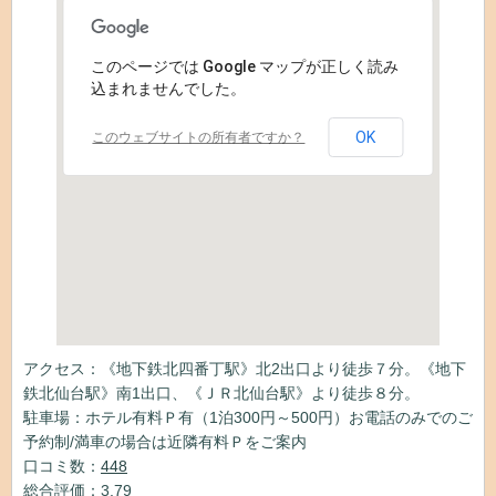
このページでは Google マップが正しく読み
込まれませんでした。
OK
このウェブサイトの所有者ですか？
アクセス：《地下鉄北四番丁駅》北2出口より徒歩７分。《地下
鉄北仙台駅》南1出口、《ＪＲ北仙台駅》より徒歩８分。
駐車場：ホテル有料Ｐ有（1泊300円～500円）お電話のみでのご
予約制/満車の場合は近隣有料Ｐをご案内
口コミ数：
448
総合評価：3.79