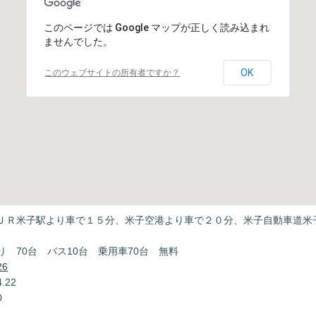
このページでは Google マップが正しく読み込まれ
ませんでした。
OK
このウェブサイトの所有者ですか？
ＪＲ米子駅より車で１５分、米子空港より車で２０分、米子自動車道米
り 70台 バス10台 乗用車70台 無料
26
.22
0