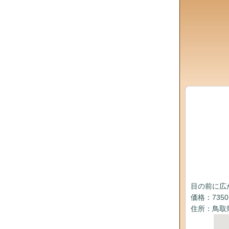
目の前に広
価格：735
住所：鳥取県