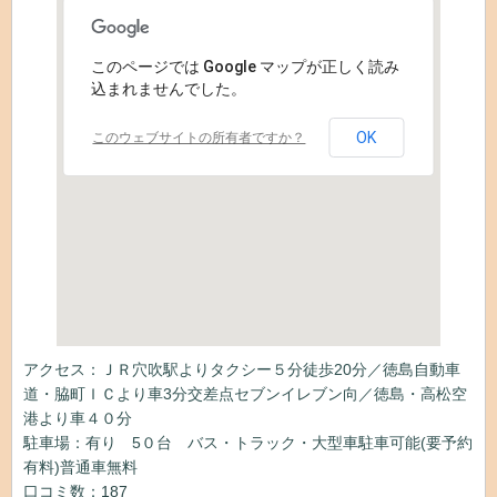
このページでは Google マップが正しく読み
込まれませんでした。
OK
このウェブサイトの所有者ですか？
アクセス：ＪＲ穴吹駅よりタクシー５分徒歩20分／徳島自動車
道・脇町ＩＣより車3分交差点セブンイレブン向／徳島・高松空
港より車４０分
駐車場：有り 5０台 バス・トラック・大型車駐車可能(要予約
有料)普通車無料
口コミ数：
187