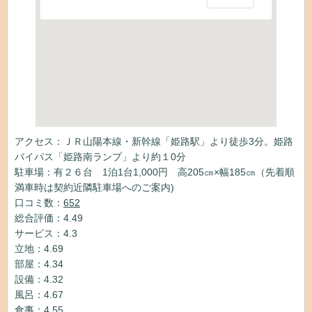
アクセス：ＪＲ山陽本線・新幹線「姫路駅」より徒歩3分。姫路
バイパス「姫路南ランプ」より約１0分
駐車場：有２６台 1泊1台1,000円 高205㎝×幅185㎝（先着順
満車時は契約近隣駐車場へのご案内)
口コミ数：
652
総合評価：4.49
サービス：4.3
立地：4.69
部屋：4.34
設備：4.32
風呂：4.67
食事：4.55