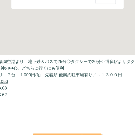
福岡空港より、地下鉄＆バスで25分◇タクシーで20分◇博多駅よりタク
天神の中心、どちらに行くにも便利
り ７台 １000円/泊 先着順 他契約駐車場有り／～１３００円
1053
.68
.62