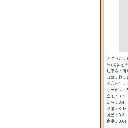
アクセス：
分♪博多と
駐車場：有
口コミ数：
総合評価：3
サービス：3
立地：3.76
部屋：3.4
設備：3.43
風呂：3.3
食事：3.61